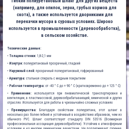
Гибкий полиуретановый шланг для других веществ
(например, для опилок, зерна, грубых кормов для
скота), а также используется дворниками для
перекачки мусора в суровых условиях. Широко
используется в промышленности (деревообработка),
в сельском хозяйстве.
Технические данные:
•
Толщина стенки:
1,8-2,1 мм
•
Изнутри:
полиуретановый прозрачный, гладкий
•
Наружный слой:
прозрачный полиуретановый, гофрированный
•
Арматура:
стальная спираль с медным покрытием
•
Рабочая температура:
от -40 ° C до + 90 ° C (кратковременно до + 125 ° C)
•
Применение:
используется при пневматической транспортировке и
вентиляции, в пластмассовой, деревообрабатывающей, химической и других
отраслях. Используется для работы в чрезвычайно сложных условиях
•
Преимущества:
Благодаря свойствам полиуретана, этот шланг в
несколько раз более гибкий и устойчивый в воздействию абразивов, чем из
обычного PVC. Шланг соответствует стандарту DIN 53516 (Всемирная
профессиональная ассоциация деревообработки). Устойчив к атмосферным
условиям и ко многим химическим веществам. Не поддерживает горение,