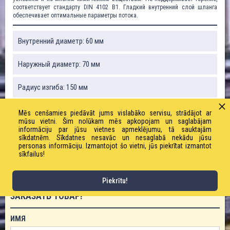
соответствует стандарту DIN 4102 B1. Гладкий внутренний слой шланга
обеспечивает оптимальные параметры потока.
Внутренний диаметр: 60 мм
Наружный диаметр: 70 мм
Радиус изгиба: 150 мм
Вакуум: 0,89 бар
Mēs cenšamies piedāvāt jums vislabāko servisu, strādājot ar
mūsu vietni. Šim nolūkam mēs apkopojam un saglabājam
informāciju par jūsu vietnes apmeklējumu, tā sauktajām
Вес: 1200 г / м
sīkdatnēm. Sīkdatnes nesavāc un nesaglabā nekādu jūsu
personas informāciju. Izmantojot šo vietni, jūs piekrītat izmantot
sīkfailus!
Рабочее давление: 3,6 бар
Piekrītu!
ЗАКАЗАТЬ ТОВАР!
ИМЯ