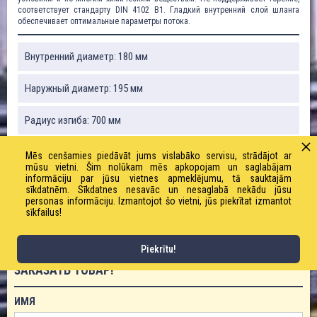
соответствует стандарту DIN 4102 B1. Гладкий внутренний слой шланга
обеспечивает оптимальные параметры потока.
Внутренний диаметр: 180 мм
Наружный диаметр: 195 мм
Радиус изгиба: 700 мм
Вакуум: 0,77 бар
Mēs cenšamies piedāvāt jums vislabāko servisu, strādājot ar
mūsu vietni. Šim nolūkam mēs apkopojam un saglabājam
informāciju par jūsu vietnes apmeklējumu, tā sauktajām
Вес: 5400 г / м
sīkdatnēm. Sīkdatnes nesavāc un nesaglabā nekādu jūsu
personas informāciju. Izmantojot šo vietni, jūs piekrītat izmantot
sīkfailus!
Рабочее давление: 1,2 бар
Piekrītu!
ЗАКАЗАТЬ ТОВАР!
ИМЯ