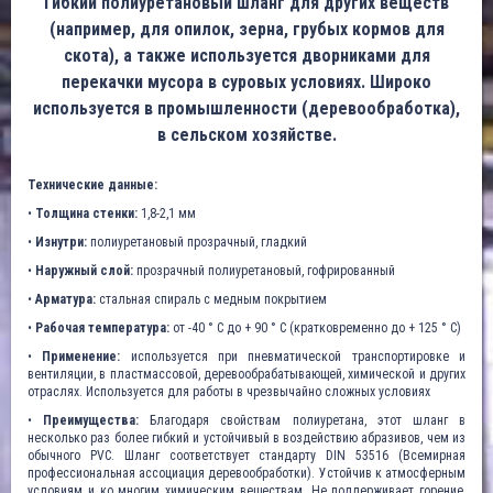
Гибкий полиуретановый шланг для других веществ
(например, для опилок, зерна, грубых кормов для
скота), а также используется дворниками для
перекачки мусора в суровых условиях. Широко
используется в промышленности (деревообработка),
в сельском хозяйстве.
Технические данные:
•
Толщина стенки:
1,8-2,1 мм
•
Изнутри:
полиуретановый прозрачный, гладкий
•
Наружный слой:
прозрачный полиуретановый, гофрированный
•
Арматура:
стальная спираль с медным покрытием
•
Рабочая температура:
от -40 ° C до + 90 ° C (кратковременно до + 125 ° C)
•
Применение:
используется при пневматической транспортировке и
вентиляции, в пластмассовой, деревообрабатывающей, химической и других
отраслях. Используется для работы в чрезвычайно сложных условиях
•
Преимущества:
Благодаря свойствам полиуретана, этот шланг в
несколько раз более гибкий и устойчивый в воздействию абразивов, чем из
обычного PVC. Шланг соответствует стандарту DIN 53516 (Всемирная
профессиональная ассоциация деревообработки). Устойчив к атмосферным
условиям и ко многим химическим веществам. Не поддерживает горение,