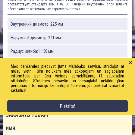
соответствует стандарту DIN 4102 B1. Гладкий внутренний слой шланга
обеспечивает оптимальные параметры потока.
Внутренний диаметр: 225 мм
Наружный диаметр: 241 мм
Радиус изгиба: 1150 мм
Вакуум: 0,58 бар
Mēs cenšamies piedāvāt jums vislabāko servisu, strādājot ar
mūsu vietni. Šim nolūkam mēs apkopojam un saglabājam
informāciju par jūsu vietnes apmeklējumu, tā sauktajām
Вес: 7110 г / м
sīkdatnēm. Sīkdatnes nesavāc un nesaglabā nekādu jūsu
personas informāciju. Izmantojot šo vietni, jūs piekrītat izmantot
sīkfailus!
Рабочее давление: 0,9 бар
Piekrītu!
ЗАКАЗАТЬ ТОВАР!
ИМЯ