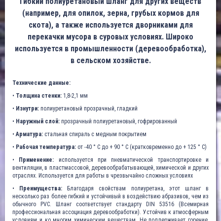
Гибкий полиуретановый шланг для других веществ
(например, для опилок, зерна, грубых кормов для
скота), а также используется дворниками для
перекачки мусора в суровых условиях. Широко
используется в промышленности (деревообработка),
в сельском хозяйстве.
Технические данные:
•
Толщина стенки:
1,8-2,1 мм
•
Изнутри:
полиуретановый прозрачный, гладкий
•
Наружный слой:
прозрачный полиуретановый, гофрированный
•
Арматура:
стальная спираль с медным покрытием
•
Рабочая температура:
от -40 ° C до + 90 ° C (кратковременно до + 125 ° C)
•
Применение:
используется при пневматической транспортировке и
вентиляции, в пластмассовой, деревообрабатывающей, химической и других
отраслях. Используется для работы в чрезвычайно сложных условиях
•
Преимущества:
Благодаря свойствам полиуретана, этот шланг в
несколько раз более гибкий и устойчивый в воздействию абразивов, чем из
обычного PVC. Шланг соответствует стандарту DIN 53516 (Всемирная
профессиональная ассоциация деревообработки). Устойчив к атмосферным
условиям и ко многим химическим веществам. Не поддерживает горение,