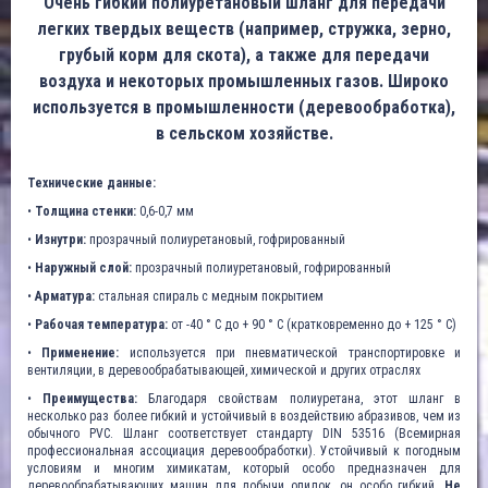
Очень гибкий полиуретановый шланг для передачи
легких твердых веществ (например, стружка, зерно,
грубый корм для скота), а также для передачи
воздуха и некоторых промышленных газов. Широко
используется в промышленности (деревообработка),
в сельском хозяйстве.
Технические данные:
•
Толщина стенки:
0,6-0,7 мм
•
Изнутри:
прозрачный полиуретановый, гофрированный
•
Наружный слой:
прозрачный полиуретановый, гофрированный
•
Арматура:
стальная спираль с медным покрытием
•
Рабочая температура:
от -40 ° C до + 90 ° C (кратковременно до + 125 ° C)
•
Применение:
используется при пневматической транспортировке и
вентиляции, в деревообрабатывающей, химической и других отраслях
•
Преимущества:
Благодаря свойствам полиуретана, этот шланг в
несколько раз более гибкий и устойчивый в воздействию абразивов, чем из
обычного PVC. Шланг соответствует стандарту DIN 53516 (Всемирная
профессиональная ассоциация деревообработки). Устойчивый к погодным
условиям и многим химикатам, который особо предназначен для
деревообрабатывающих машин для добычи опилок, он особо гибкий.
Не