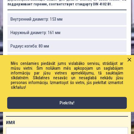
поддерживает горение, соответствует стандарту DIN 4102 B1.
Внутренний диаметр: 153 мм
Наружный диаметр: 161 мм
Радиус изгиба: 80 мм
Вакуум: 0,06 бар
Mēs cenšamies piedāvāt jums vislabāko servisu, strādājot ar
mūsu vietni. Šim nolūkam mēs apkopojam un saglabājam
Вес: 1040 г / м
informāciju par jūsu vietnes apmeklējumu, tā sauktajām
sīkdatnēm. Sīkdatnes nesavāc un nesaglabā nekādu jūsu
personas informāciju. Izmantojot šo vietni, jūs piekrītat izmantot
Рабочее давление: 0,3 бар
sīkfailus!
Piekrītu!
ЗАКАЗАТЬ ТОВАР!
ИМЯ