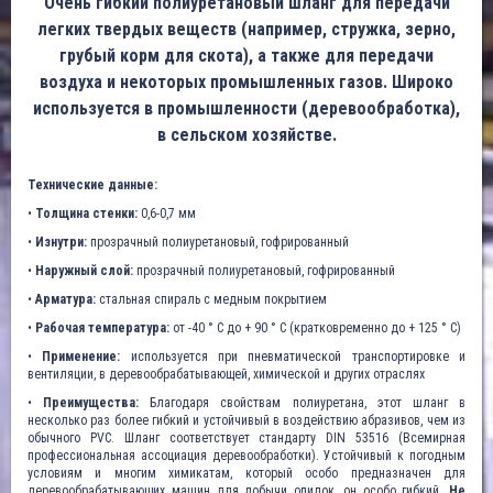
Очень гибкий полиуретановый шланг для передачи
легких твердых веществ (например, стружка, зерно,
грубый корм для скота), а также для передачи
воздуха и некоторых промышленных газов. Широко
используется в промышленности (деревообработка),
в сельском хозяйстве.
Технические данные:
•
Толщина стенки:
0,6-0,7 мм
•
Изнутри:
прозрачный полиуретановый, гофрированный
•
Наружный слой:
прозрачный полиуретановый, гофрированный
•
Арматура:
стальная спираль с медным покрытием
•
Рабочая температура:
от -40 ° C до + 90 ° C (кратковременно до + 125 ° C)
•
Применение:
используется при пневматической транспортировке и
вентиляции, в деревообрабатывающей, химической и других отраслях
•
Преимущества:
Благодаря свойствам полиуретана, этот шланг в
несколько раз более гибкий и устойчивый в воздействию абразивов, чем из
обычного PVC. Шланг соответствует стандарту DIN 53516 (Всемирная
профессиональная ассоциация деревообработки). Устойчивый к погодным
условиям и многим химикатам, который особо предназначен для
деревообрабатывающих машин для добычи опилок, он особо гибкий.
Не