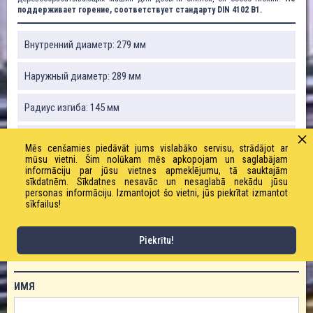
поддерживает горение, соответствует стандарту DIN 4102 B1.
Внутренний диаметр: 279 мм
Наружный диаметр: 289 мм
Радиус изгиба: 145 мм
Вакуум: 0,03 бар
Mēs cenšamies piedāvāt jums vislabāko servisu, strādājot ar
mūsu vietni. Šim nolūkam mēs apkopojam un saglabājam
Вес: 1890 г / м
informāciju par jūsu vietnes apmeklējumu, tā sauktajām
sīkdatnēm. Sīkdatnes nesavāc un nesaglabā nekādu jūsu
personas informāciju. Izmantojot šo vietni, jūs piekrītat izmantot
Рабочее давление: 0,15 бар
sīkfailus!
Piekrītu!
ЗАКАЗАТЬ ТОВАР!
ИМЯ