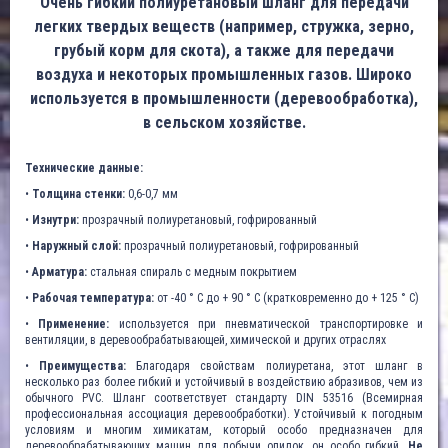
Очень гибкий полиуретановый шланг для передачи
легких твердых веществ (например, стружка, зерно,
грубый корм для скота), а также для передачи
воздуха и некоторых промышленных газов. Широко
используется в промышленности (деревообработка),
в сельском хозяйстве.
Технические данные:
•
Толщина стенки:
0,6-0,7 мм
•
Изнутри:
прозрачный полиуретановый, гофрированный
•
Наружный слой:
прозрачный полиуретановый, гофрированный
•
Арматура:
стальная спираль с медным покрытием
•
Рабочая температура:
от -40 ° C до + 90 ° C (кратковременно до + 125 ° C)
•
Применение:
используется при пневматической транспортировке и
вентиляции, в деревообрабатывающей, химической и других отраслях
•
Преимущества:
Благодаря свойствам полиуретана, этот шланг в
несколько раз более гибкий и устойчивый в воздействию абразивов, чем из
обычного PVC. Шланг соответствует стандарту DIN 53516 (Всемирная
профессиональная ассоциация деревообработки). Устойчивый к погодным
условиям и многим химикатам, который особо предназначен для
деревообрабатывающих машин для добычи опилок, он особо гибкий.
Не