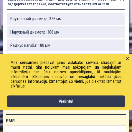
поддерживает горение, соответствует стандарту DIN 4102 B1.
Внутренний диаметр: 356 мм
Наружный диаметр: 366 мм
Радиус изгиба: 180 мм
Вакуум: 0,02 бар
Mēs cenšamies piedāvāt jums vislabāko servisu, strādājot ar
mūsu vietni. Šim nolūkam mēs apkopojam un saglabājam
Вес: 2410 г / м
informāciju par jūsu vietnes apmeklējumu, tā sauktajām
sīkdatnēm. Sīkdatnes nesavāc un nesaglabā nekādu jūsu
personas informāciju. Izmantojot šo vietni, jūs piekrītat izmantot
Рабочее давление: 0,12 бар
sīkfailus!
Piekrītu!
ЗАКАЗАТЬ ТОВАР!
ИМЯ