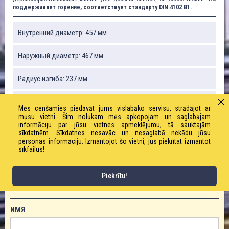
поддерживает горение, соответствует стандарту DIN 4102 B1.
Внутренний диаметр: 457 мм
Наружный диаметр: 467 мм
Радиус изгиба: 237 мм
Вакуум: 0,02 бар
Mēs cenšamies piedāvāt jums vislabāko servisu, strādājot ar
mūsu vietni. Šim nolūkam mēs apkopojam un saglabājam
Вес: 3100 г / м
informāciju par jūsu vietnes apmeklējumu, tā sauktajām
sīkdatnēm. Sīkdatnes nesavāc un nesaglabā nekādu jūsu
personas informāciju. Izmantojot šo vietni, jūs piekrītat izmantot
Рабочее давление: 0,12 бар
sīkfailus!
Piekrītu!
ЗАКАЗАТЬ ТОВАР!
ИМЯ