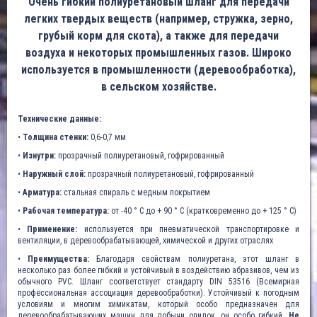
Очень гибкий полиуретановый шланг для передачи
легких твердых веществ (например, стружка, зерно,
грубый корм для скота), а также для передачи
воздуха и некоторых промышленных газов. Широко
используется в промышленности (деревообработка),
в сельском хозяйстве.
Технические данные:
•
Толщина стенки:
0,6-0,7 мм
•
Изнутри:
прозрачный полиуретановый, гофрированный
•
Наружный слой:
прозрачный полиуретановый, гофрированный
•
Арматура:
стальная спираль с медным покрытием
•
Рабочая температура:
от -40 ° C до + 90 ° C (кратковременно до + 125 ° C)
•
Применение:
используется при пневматической транспортировке и
вентиляции, в деревообрабатывающей, химической и других отраслях
•
Преимущества:
Благодаря свойствам полиуретана, этот шланг в
несколько раз более гибкий и устойчивый в воздействию абразивов, чем из
обычного PVC. Шланг соответствует стандарту DIN 53516 (Всемирная
профессиональная ассоциация деревообработки). Устойчивый к погодным
условиям и многим химикатам, который особо предназначен для
деревообрабатывающих машин для добычи опилок, он особо гибкий.
Не