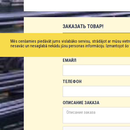
ЗАКАЗАТЬ ТОВАР!
ИМЯ
Mēs cenšamies piedāvāt jums vislabāko servisu, strādājot ar mūsu vie
nesavāc un nesaglabā nekādu jūsu personas informāciju. Izmantojot šo viet
ЕМАЙЛ
ТЕЛЕФОН
ОПИСАНИЕ ЗАКАЗА