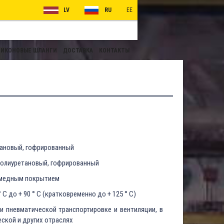
LV
RU
EE
ИКОНОВЫЕ ШЛАНГИ
ДОСТАВКА
КОНТАКТЫ
ановый, гофрированный
олиуретановый, гофрированный
 медным покрытием
° C до + 90 ° C (кратковременно до + 125 ° C)
и пневматической транспортировке и вентиляции, в
кой и других отраслях