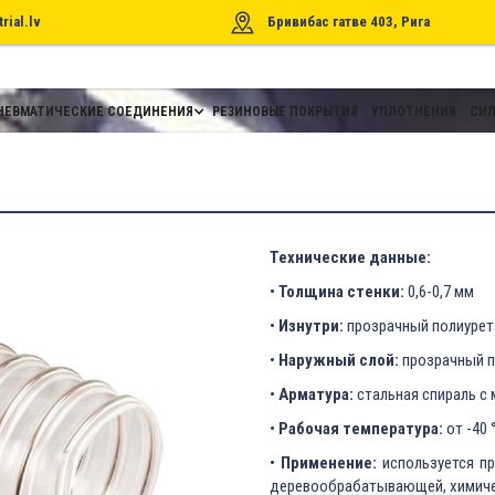
rial.lv
Бривибас гатве 403, Рига
НЕВМАТИЧЕСКИЕ СОЕДИНЕНИЯ
РЕЗИНОВЫЕ ПОКРЫТИЯ
УПЛОТНЕНИЯ
СИЛ
Технические данные:
•
Толщина стенки:
0,6-0,7 мм
•
Изнутри:
прозрачный полиурет
•
Наружный слой:
прозрачный п
•
Арматура:
стальная спираль с
•
Рабочая температура:
от -40 
•
Применение:
используется пр
деревообрабатывающей, химичес