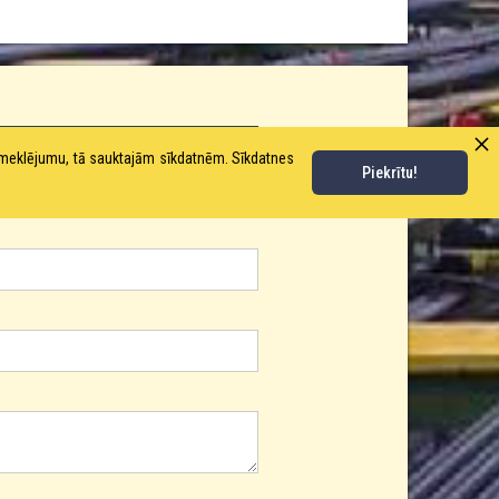
pmeklējumu, tā sauktajām sīkdatnēm. Sīkdatnes
Piekrītu!