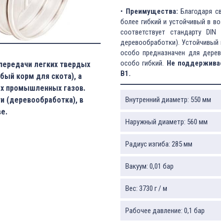
•
Преимущества:
Благодаря св
более гибкий и устойчивый в в
соответствует стандарту DIN
деревообработки). Устойчивый 
особо предназначен для дере
особо гибкий.
Не поддерживае
передачи легких твердых
B1.
бый корм для скота), а
ых промышленных газов.
Внутренний диаметр: 550 мм
 (деревообработка), в
е.
Наружный диаметр: 560 мм
Радиус изгиба: 285 мм
Вакуум: 0,01 бар
Вес: 3730 г / м
Рабочее давление: 0,1 бар