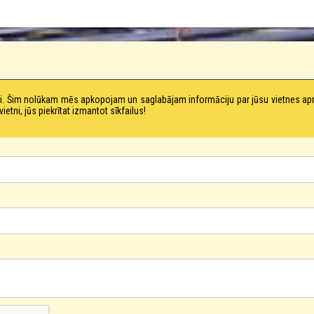
tni. Šim nolūkam mēs apkopojam un saglabājam informāciju par jūsu vietnes a
ni, jūs piekrītat izmantot sīkfailus!