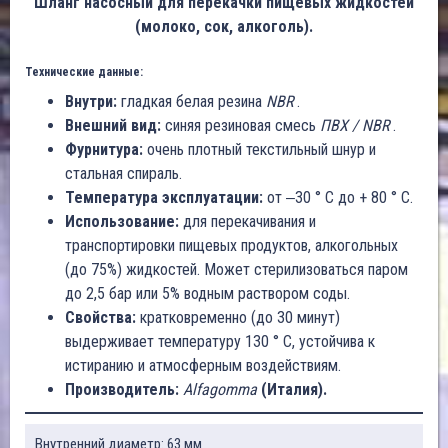
Шланг насосный для перекачки пищевых жидкостей
(молоко, сок, алкоголь).
Технические данные:
Внутри:
гладкая белая резина
NBR
.
Внешний вид:
синяя резиновая смесь
ПВХ / NBR
.
Фурнитура:
очень плотный текстильный шнур и
стальная спираль.
Температура эксплуатации:
от ‒30 ° C до + 80 ° C.
Использование:
для перекачивания и
транспортировки пищевых продуктов, алкогольных
(до 75%) жидкостей. Может стерилизоваться паром
до 2,5 бар или 5% водным раствором соды.
Свойства:
кратковременно (до 30 минут)
выдерживает температуру 130 ° C, устойчива к
истиранию и атмосферным воздействиям.
Производитель:
Alfagomma
(Италия).
Внутренний диаметр: 63 мм