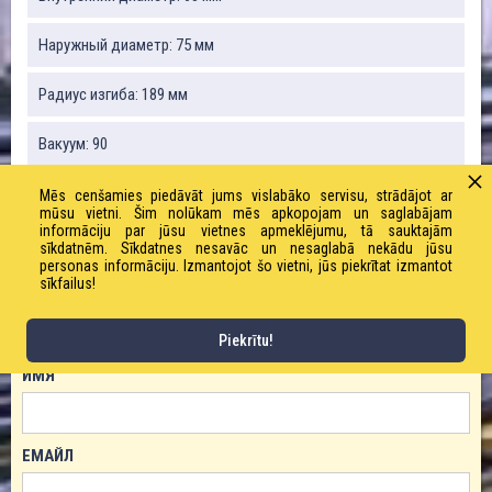
Наружный диаметр: 75 мм
Радиус изгиба: 189 мм
Вакуум: 90
Вес: 1210 г / м
Mēs cenšamies piedāvāt jums vislabāko servisu, strādājot ar
mūsu vietni. Šim nolūkam mēs apkopojam un saglabājam
informāciju par jūsu vietnes apmeklējumu, tā sauktajām
Рабочее / предельное давление: 10/30 бар
sīkdatnēm. Sīkdatnes nesavāc un nesaglabā nekādu jūsu
personas informāciju. Izmantojot šo vietni, jūs piekrītat izmantot
sīkfailus!
ЗАКАЗАТЬ ТОВАР!
Piekrītu!
ИМЯ
ЕМАЙЛ