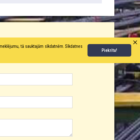
pmeklējumu, tā sauktajām sīkdatnēm. Sīkdatnes
Piekrītu!