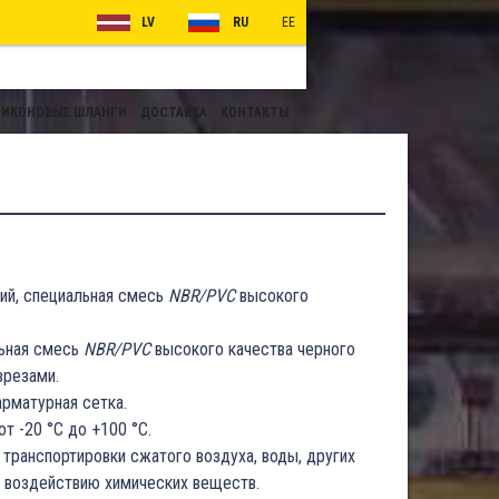
LV
RU
EE
ИКОНОВЫЕ ШЛАНГИ
ДОСТАВКА
КОНТАКТЫ
ий, специальная смесь
NBR/PVC
высокого
льная смесь
NBR/PVC
высокого качества черного
зрезами.
арматурная сетка.
от -20 °C до +100 °C.
транспортировки сжатого воздуха, воды, других
к воздействию химических веществ.