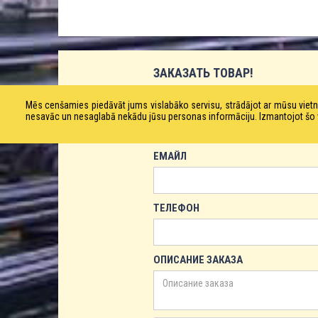
ЗАКАЗАТЬ ТОВАР!
ИМЯ
Mēs cenšamies piedāvāt jums vislabāko servisu, strādājot ar mūsu vie
nesavāc un nesaglabā nekādu jūsu personas informāciju. Izmantojot šo viet
ЕМАЙЛ
ТЕЛЕФОН
ОПИСАНИЕ ЗАКАЗА