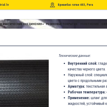
rial.lv
Бривибас гатве 403, Рига
НЕВМАТИЧЕСКИЕ СОЕДИНЕНИЯ
РЕЗИНОВЫЕ ПОКРЫТИЯ
УПЛОТНЕНИЯ
СИЛ
Технические данные:
Внутренний слой:
гладк
качества черного цвета.
Наружный слой: специа
цвета с продольными ра
Арматура:
текстильная 
Рабочая температура:
Применение:
шланг для 
жидкостей, устойчивый 