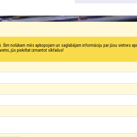
tni. Šim nolūkam mēs apkopojam un saglabājam informāciju par jūsu vietnes a
ni, jūs piekrītat izmantot sīkfailus!