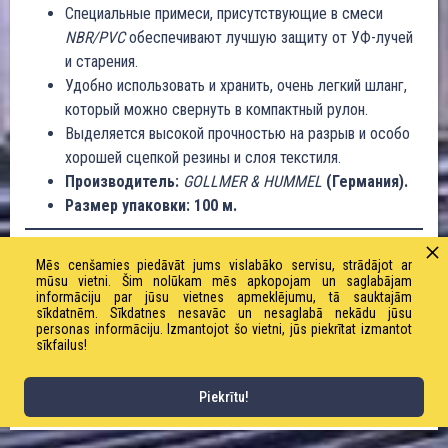
Специальные примеси, присутствующие в смеси
NBR/PVC
обеспечивают лучшую защиту от УФ-лучей
и старения.
Удобно использовать и хранить, очень легкий шланг,
который можно свернуть в компактный рулон.
Выделяется высокой прочностью на разрыв и особо
хорошей сцепкой резины и слоя текстиля.
Производитель:
GOLLMER & HUMMEL
(Германия).
Размер упаковки: 100 м.
Внутренний диаметр: 52 мм
Mēs cenšamies piedāvāt jums vislabāko servisu, strādājot ar
mūsu vietni. Šim nolūkam mēs apkopojam un saglabājam
informāciju par jūsu vietnes apmeklējumu, tā sauktajām
Наружный диаметр: 56 мм
sīkdatnēm. Sīkdatnes nesavāc un nesaglabā nekādu jūsu
personas informāciju. Izmantojot šo vietni, jūs piekrītat izmantot
sīkfailus!
Рабочее / предельное давление: 16 / 50 бар
Вес: 400 г/м
Piekrītu!