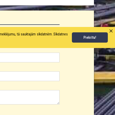
pmeklējumu, tā sauktajām sīkdatnēm. Sīkdatnes
Piekrītu!