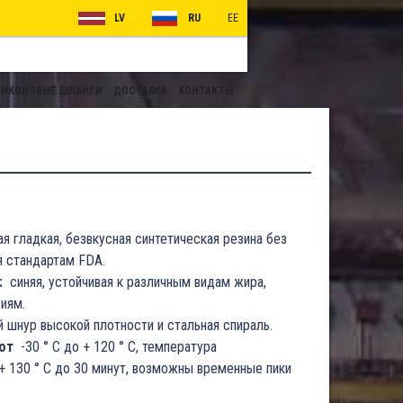
LV
RU
EE
ИКОНОВЫЕ ШЛАНГИ
ДОСТАВКА
КОНТАКТЫ
я гладкая, безвкусная синтетическая резина без
я стандартам FDA.
:
синяя, устойчивая к различным видам жира,
иям.
 шнур высокой плотности и стальная спираль.
от
-30 ° C до + 120 ° C, температура
+ 130 ° C до 30 минут, возможны временные пики