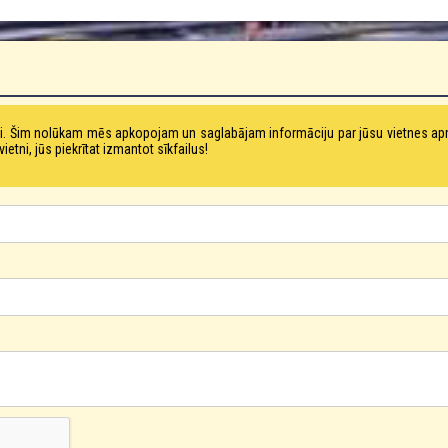
tni. Šim nolūkam mēs apkopojam un saglabājam informāciju par jūsu vietnes a
ni, jūs piekrītat izmantot sīkfailus!