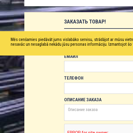
ЗАКАЗАТЬ ТОВАР!
ИМЯ
Mēs cenšamies piedāvāt jums vislabāko servisu, strādājot ar mūsu vie
nesavāc un nesaglabā nekādu jūsu personas informāciju. Izmantojot šo viet
ЕМАЙЛ
ТЕЛЕФОН
ОПИСАНИЕ ЗАКАЗА