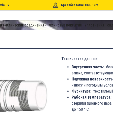
rial.lv
Бривибас гатве 403, Рига
НЕВМАТИЧЕСКИЕ СОЕДИНЕНИЯ
РЕЗИНОВЫЕ ПОКРЫТИЯ
УПЛОТНЕНИЯ
СИЛ
Технические данные:
Внутренняя часть:
бела
запаха, соответствующа
Наружная поверхность
износу и погодным услов
Фурнитура:
текстильный
Рабочая температура: 
стерилизационного пара 
до 150 ° C.