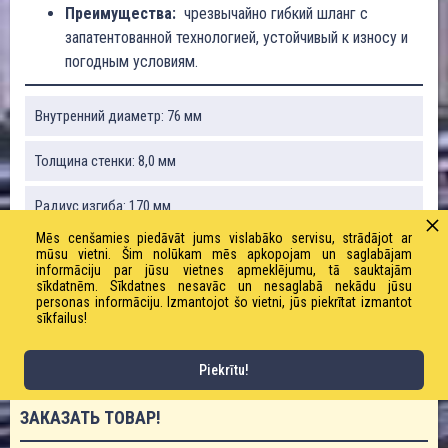
Преимущества:
чрезвычайно гибкий шланг с
запатентованной технологией, устойчивый к износу и
погодным условиям.
Внутренний диаметр: 76 мм
Толщина стенки: 8,0 мм
Радиус изгиба: 170 мм
Mēs cenšamies piedāvāt jums vislabāko servisu, strādājot ar
Вакуум: 0,8 бар
mūsu vietni. Šim nolūkam mēs apkopojam un saglabājam
informāciju par jūsu vietnes apmeklējumu, tā sauktajām
sīkdatnēm. Sīkdatnes nesavāc un nesaglabā nekādu jūsu
Вес: 2850 г / м
personas informāciju. Izmantojot šo vietni, jūs piekrītat izmantot
sīkfailus!
Рабочее давление: 10,0 бар
Piekrītu!
ЗАКАЗАТЬ ТОВАР!