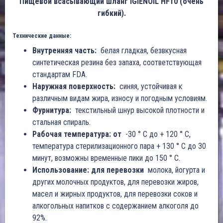
Пищевой всасывающий шланг IGIENOIL HF10 (очень
гибкий).
Технические данные:
Внутренняя часть:
белая гладкая, безвкусная
синтетическая резина без запаха, соответствующая
стандартам FDA.
Наружная поверхность:
синяя, устойчивая к
различным видам жира, износу и погодным условиям.
Фурнитура:
текстильный шнур высокой плотности и
стальная спираль.
Рабочая температура: от
-30 ° C до + 120 ° C,
температура стерилизационного пара + 130 ° C до 30
минут, возможны временные пики до 150 ° C.
Использование: для перевозки
молока, йогурта и
других молочных продуктов, для перевозки жиров,
масел и жирных продуктов, для перевозки соков и
алкогольных напитков с содержанием алкоголя до
92%.