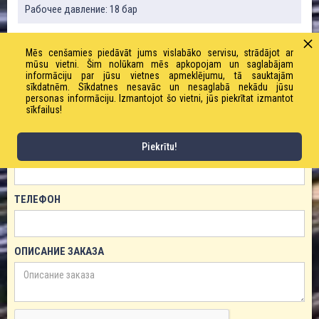
Рабочее давление: 18 бар
Mēs cenšamies piedāvāt jums vislabāko servisu, strādājot ar
ЗАКАЗАТЬ ТОВАР!
mūsu vietni. Šim nolūkam mēs apkopojam un saglabājam
informāciju par jūsu vietnes apmeklējumu, tā sauktajām
sīkdatnēm. Sīkdatnes nesavāc un nesaglabā nekādu jūsu
ИМЯ
personas informāciju. Izmantojot šo vietni, jūs piekrītat izmantot
sīkfailus!
Piekrītu!
ЕМАЙЛ
ТЕЛЕФОН
ОПИСАНИЕ ЗАКАЗА