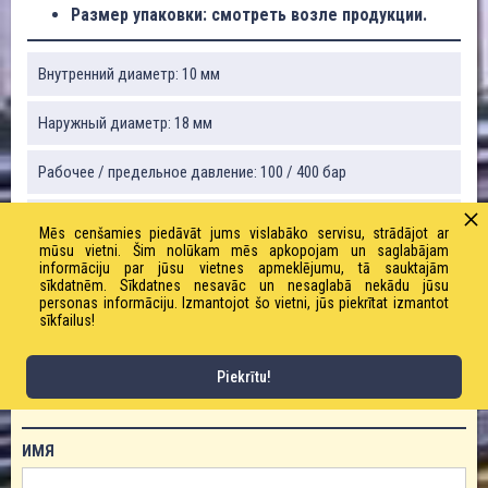
Размер упаковки: смотреть возле продукции.
Внутренний диаметр: 10 мм
Наружный диаметр: 18 мм
Рабочее / предельное давление: 100 / 400 бар
Вес: 390 г
Mēs cenšamies piedāvāt jums vislabāko servisu, strādājot ar
mūsu vietni. Šim nolūkam mēs apkopojam un saglabājam
informāciju par jūsu vietnes apmeklējumu, tā sauktajām
Вакуум: 100%
sīkdatnēm. Sīkdatnes nesavāc un nesaglabā nekādu jūsu
personas informāciju. Izmantojot šo vietni, jūs piekrītat izmantot
Радиус изгиба: 125 мм
sīkfailus!
Piekrītu!
ЗАКАЗАТЬ ТОВАР!
ИМЯ