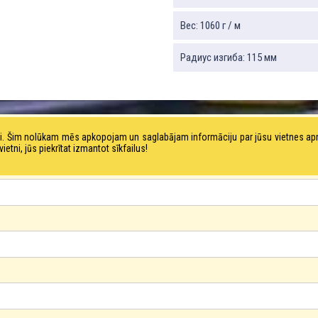
Вес: 1060 г / м
Радиус изгиба: 115 мм
tni. Šim nolūkam mēs apkopojam un saglabājam informāciju par jūsu vietnes a
ni, jūs piekrītat izmantot sīkfailus!