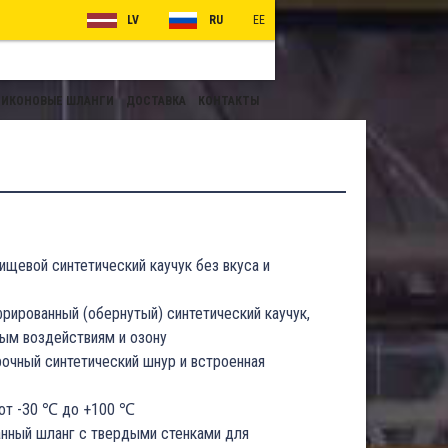
LV
RU
EE
ИКОНОВЫЕ ШЛАНГИ
ДОСТАВКА
КОНТАКТЫ
ищевой синтетический каучук без вкуса и
фрированный (обернутый) синтетический каучук,
ым воздействиям и озону
очный синтетический шнур и встроенная
от -30 ℃ до +100 ℃
нный шланг с твердыми стенками для