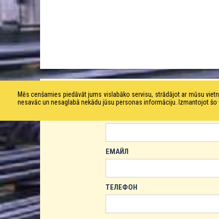
ЗАКАЗАТЬ ТОВАР!
Mēs cenšamies piedāvāt jums vislabāko servisu, strādājot ar mūsu vie
nesavāc un nesaglabā nekādu jūsu personas informāciju. Izmantojot šo viet
ИМЯ
ЕМАЙЛ
ТЕЛЕФОН