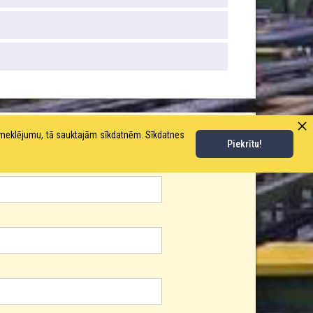
pmeklējumu, tā sauktajām sīkdatnēm. Sīkdatnes
Piekrītu!