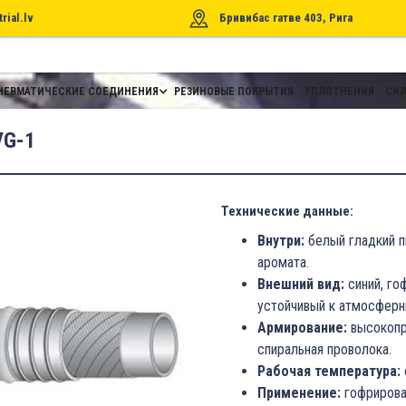
rial.lv
Бривибас гатве 403, Рига
НЕВМАТИЧЕСКИЕ СОЕДИНЕНИЯ
РЕЗИНОВЫЕ ПОКРЫТИЯ
УПЛОТНЕНИЯ
СИЛ
VG-1
Технические данные:
Внутри:
белый гладкий п
аромата.
Внешний вид:
синий, го
устойчивый к атмосферн
Армирование:
высокопр
спиральная проволока.
Рабочая температура:
Применение:
гофрирова