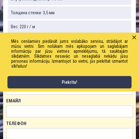
Толщина стенки: 3,5 мм
Вес: 220 г / м
Рабочее давление: 10,0 бар
Mēs cenšamies piedāvāt jums vislabāko servisu, strādājot ar
mūsu vietni. Šim nolūkam mēs apkopojam un saglabājam
informāciju par jūsu vietnes apmeklējumu, tā sauktajām
sīkdatnēm. Sīkdatnes nesavāc un nesaglabā nekādu jūsu
personas informāciju. Izmantojot šo vietni, jūs piekrītat izmantot
ЗАКАЗАТЬ ТОВАР!
sīkfailus!
ИМЯ
Piekrītu!
ЕМАЙЛ
ТЕЛЕФОН