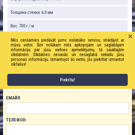
Толщина стенки: 6,0 мм
Вес: 700 г / м
Рабочее давление: 10,0 бар
Mēs cenšamies piedāvāt jums vislabāko servisu, strādājot ar
mūsu vietni. Šim nolūkam mēs apkopojam un saglabājam
informāciju par jūsu vietnes apmeklējumu, tā sauktajām
sīkdatnēm. Sīkdatnes nesavāc un nesaglabā nekādu jūsu
personas informāciju. Izmantojot šo vietni, jūs piekrītat izmantot
ЗАКАЗАТЬ ТОВАР!
sīkfailus!
ИМЯ
Piekrītu!
ЕМАЙЛ
ТЕЛЕФОН