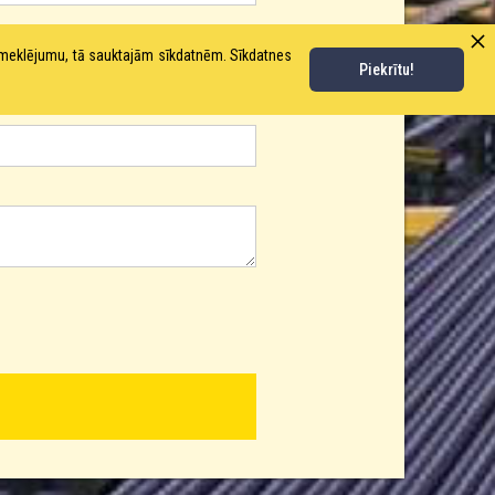
pmeklējumu, tā sauktajām sīkdatnēm. Sīkdatnes
Piekrītu!