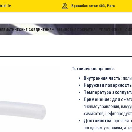
rial.lv
Бривибас гатве 403, Рига
НЕВМАТИЧЕСКИЕ СОЕДИНЕНИЯ
РЕЗИНОВЫЕ ПОКРЫТИЯ
УПЛОТНЕНИЯ
СИЛ
Технические данные:
Внутренняя часть:
поли
Наружная поверхность
Температура эксплуат
Применение: для
сжато
пневмоуправления, ваку
химикатов, нефтепродукт
Достоинства:
прочная, 
погодным условиям, а т