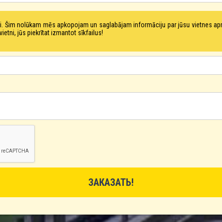
tni. Šim nolūkam mēs apkopojam un saglabājam informāciju par jūsu vietnes a
ni, jūs piekrītat izmantot sīkfailus!