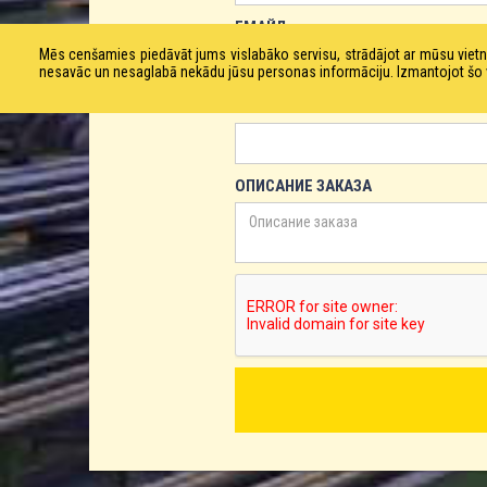
ЕМАЙЛ
Mēs cenšamies piedāvāt jums vislabāko servisu, strādājot ar mūsu vie
nesavāc un nesaglabā nekādu jūsu personas informāciju. Izmantojot šo viet
ТЕЛЕФОН
ОПИСАНИЕ ЗАКАЗА