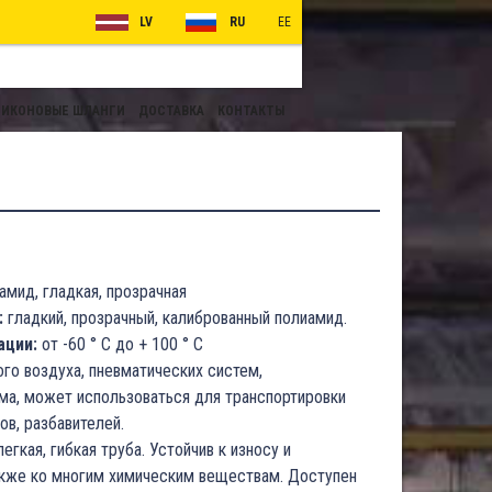
LV
RU
EE
ИКОНОВЫЕ ШЛАНГИ
ДОСТАВКА
КОНТАКТЫ
амид, гладкая, прозрачная
:
гладкий, прозрачный, калиброванный полиамид.
ации:
от -60 ° C до + 100 ° C
го воздуха, пневматических систем,
ума, может использоваться для транспортировки
ов, разбавителей.
легкая, гибкая труба. Устойчив к износу и
акже ко многим химическим веществам. Доступен