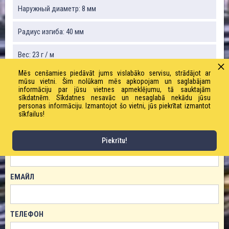
Наружный диаметр: 8 мм
Радиус изгиба: 40 мм
Вес: 23 г / м
Mēs cenšamies piedāvāt jums vislabāko servisu, strādājot ar
Рабочее давление: 19 бар
mūsu vietni. Šim nolūkam mēs apkopojam un saglabājam
informāciju par jūsu vietnes apmeklējumu, tā sauktajām
sīkdatnēm. Sīkdatnes nesavāc un nesaglabā nekādu jūsu
personas informāciju. Izmantojot šo vietni, jūs piekrītat izmantot
sīkfailus!
ЗАКАЗАТЬ ТОВАР!
ИМЯ
Piekrītu!
ЕМАЙЛ
ТЕЛЕФОН