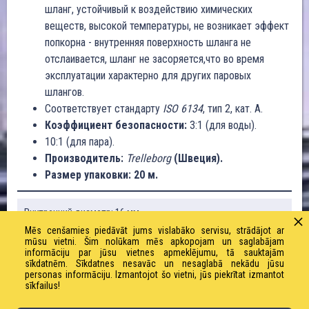
шланг, устойчивый к воздействию химических
веществ, высокой температуры, не возникает эффект
попкорна - внутренняя поверхность шланга не
отслаивается, шланг не засоряется,что во время
эксплуатации характерно для других паровых
шлангов.
Соответствует стандарту
ISO 6134
, тип 2, кат. A.
Коэффициент безопасности:
3:1 (для воды).
10:1 (для пара).
Производитель:
Trelleborg
(Швеция).
Размер упаковки: 20 м.
Внутренний диаметр: 16 мм
Mēs cenšamies piedāvāt jums vislabāko servisu, strādājot ar
mūsu vietni. Šim nolūkam mēs apkopojam un saglabājam
Наружный диаметр: 30 мм
informāciju par jūsu vietnes apmeklējumu, tā sauktajām
sīkdatnēm. Sīkdatnes nesavāc un nesaglabā nekādu jūsu
Рабочее давление (для пара): 18 бар
personas informāciju. Izmantojot šo vietni, jūs piekrītat izmantot
sīkfailus!
Рабочее давление (для воды): 60 бар