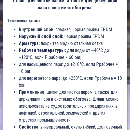
Шланг для чистки паром, а также для циркуляции
пара в системах обогрева.
Технические данные:
Внутренний слой:
гладкая, черная резина EPDM.
Наружный слой слой:
черная резина EPDM.
Арматура:
покрытая медью стальная сетка.
Рабочая температуры:
для воды от ‒40°C до
+120°C, если P рабочее = 60 bar;
для насыщенного пара: до +210°C, если Pрабочее =
18 bar;
для перегретого пара: до +230°C, если Pрабочее = 18
bar.
Применение:
шланг для чистки паром, а также для
циркуляции пара в системах обогрева. Шланг можно
использовать на судостроительных предприятиях, в
нефтяной, строительной, химической и других
отраслях промышленности.
Свойства:
универсальный, очень гибкий, долговечный