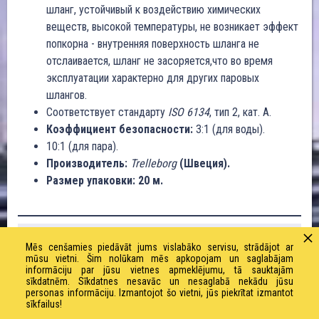
шланг, устойчивый к воздействию химических
веществ, высокой температуры, не возникает эффект
попкорна - внутренняя поверхность шланга не
отслаивается, шланг не засоряется,что во время
эксплуатации характерно для других паровых
шлангов.
Соответствует стандарту
ISO 6134
, тип 2, кат. A.
Коэффициент безопасности:
3:1 (для воды).
10:1 (для пара).
Производитель:
Trelleborg
(Швеция).
Размер упаковки: 20 м.
Внутренний диаметр: 51 мм
Mēs cenšamies piedāvāt jums vislabāko servisu, strādājot ar
mūsu vietni. Šim nolūkam mēs apkopojam un saglabājam
Наружный диаметр: 69 мм
informāciju par jūsu vietnes apmeklējumu, tā sauktajām
sīkdatnēm. Sīkdatnes nesavāc un nesaglabā nekādu jūsu
personas informāciju. Izmantojot šo vietni, jūs piekrītat izmantot
Рабочее давление (для пара): 18 бар
sīkfailus!