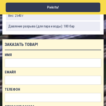
Рабочее давление (для воды): 60 бар
Piekrītu!
Вес: 2540 г
Давление разрыва (для пара и воды): 180 бар
ЗАКАЗАТЬ ТОВАР!
ИМЯ
ЕМАЙЛ
ТЕЛЕФОН