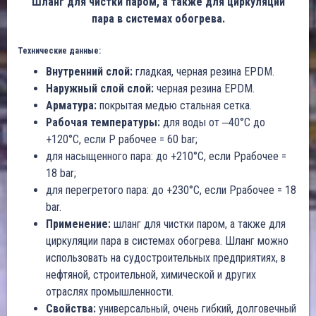
Шланг для чистки паром, а также для циркуляции
пара в системах обогрева.
Технические данные:
Внутренний слой:
гладкая, черная резина EPDM.
Наружный слой слой:
черная резина EPDM.
Арматура:
покрытая медью стальная сетка.
Рабочая температуры:
для воды от ‒40°C до
+120°C, если P рабочее = 60 bar;
для насыщенного пара: до +210°C, если Pрабочее =
18 bar;
для перегретого пара: до +230°C, если Pрабочее = 18
bar.
Применение:
шланг для чистки паром, а также для
циркуляции пара в системах обогрева. Шланг можно
использовать на судостроительных предприятиях, в
нефтяной, строительной, химической и других
отраслях промышленности.
Свойства:
универсальный, очень гибкий, долговечный