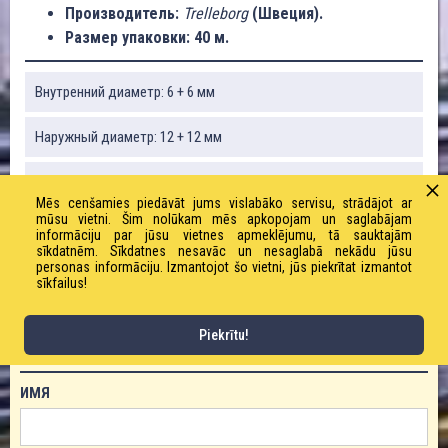
Производитель:
Trelleborg
(Швеция).
Размер упаковки: 40 м.
Внутренний диаметр: 6 + 6 мм
Наружный диаметр: 12 + 12 мм
Рабочее / предельное давление: 20 / 60 бар
Mēs cenšamies piedāvāt jums vislabāko servisu, strādājot ar
mūsu vietni. Šim nolūkam mēs apkopojam un saglabājam
Вес: 250 г/м
informāciju par jūsu vietnes apmeklējumu, tā sauktajām
sīkdatnēm. Sīkdatnes nesavāc un nesaglabā nekādu jūsu
personas informāciju. Izmantojot šo vietni, jūs piekrītat izmantot
Радиус изгиба: 55 мм
sīkfailus!
Piekrītu!
ЗАКАЗАТЬ ТОВАР!
ИМЯ