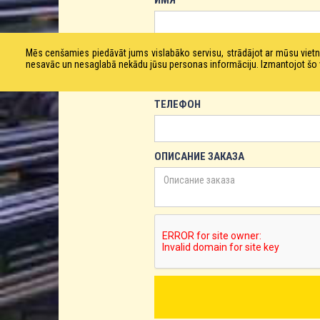
ИМЯ
ЕМАЙЛ
Mēs cenšamies piedāvāt jums vislabāko servisu, strādājot ar mūsu vie
nesavāc un nesaglabā nekādu jūsu personas informāciju. Izmantojot šo viet
ТЕЛЕФОН
ОПИСАНИЕ ЗАКАЗА