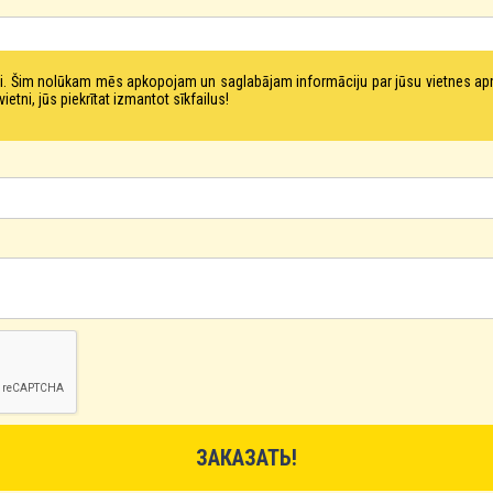
tni. Šim nolūkam mēs apkopojam un saglabājam informāciju par jūsu vietnes a
ni, jūs piekrītat izmantot sīkfailus!