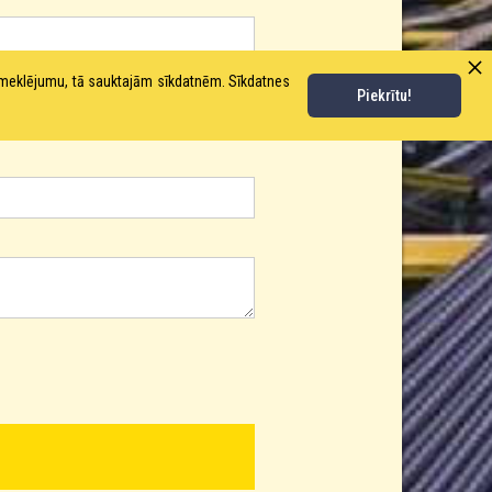
pmeklējumu, tā sauktajām sīkdatnēm. Sīkdatnes
Piekrītu!