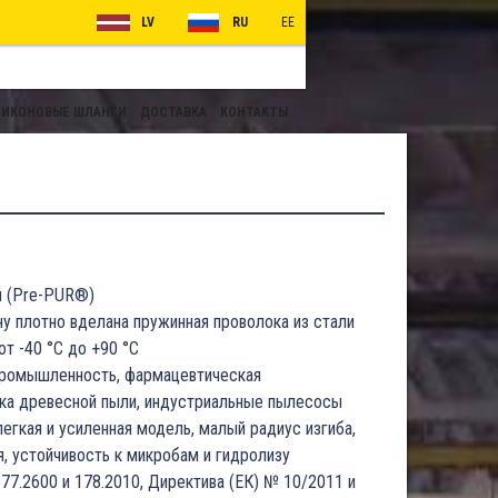
LV
RU
EE
ИКОНОВЫЕ ШЛАНГИ
ДОСТАВКА
КОНТАКТЫ
н (Pre-PUR®)
ну плотно вделана пружинная проволока из стали
от -40 °C до +90 °C
промышленность, фармацевтическая
ка древесной пыли, индустриальные пылесосы
егкая и усиленная модель, малый радиус изгиба,
, устойчивость к микробам и гидролизу
77.2600 и 178.2010, Директива (ЕК) № 10/2011 и