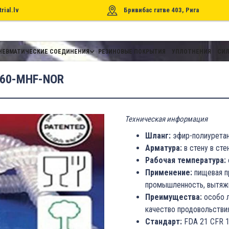
rial.lv
Бривибас гатве 403, Рига
НЕВМАТИЧЕСКИЕ СОЕДИНЕНИЯ
РЕЗИНОВЫЕ ПОКРЫТИЯ
УПЛОТНЕНИЯ
СИЛ
060-MHF-NOR
Техническая информация
Шланг:
эфир-полиурета
Арматура:
в стену в сте
Рабочая температура:
Применение:
пищевая 
промышленность, вытяж
Преимущества:
особо л
качество продовольствия
Стандарт:
FDA 21 CFR 1