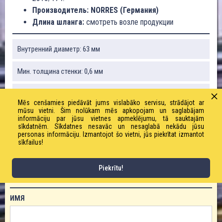
Производитель: NORRES (Германия)
Длина шланга:
смотреть возле продукции
Внутренний диаметр: 63 мм
Мин. толщина стенки: 0,6 мм
Радиус изгиба: 40,5 мм
Mēs cenšamies piedāvāt jums vislabāko servisu, strādājot ar
mūsu vietni. Šim nolūkam mēs apkopojam un saglabājam
Вес: 4700 г / м
informāciju par jūsu vietnes apmeklējumu, tā sauktajām
sīkdatnēm. Sīkdatnes nesavāc un nesaglabā nekādu jūsu
personas informāciju. Izmantojot šo vietni, jūs piekrītat izmantot
Длина рулона: 10 м
sīkfailus!
Piekrītu!
ЗАКАЗАТЬ ТОВАР!
ИМЯ