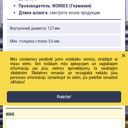
Производитель: NORRES (Германия)
Длина шланга:
смотреть возле продукции
Внутренний диаметр: 127 мм
Мин. толщина стенки: 0,6 мм
Радиус изгиба: 70,5 мм
Mēs cenšamies piedāvāt jums vislabāko servisu, strādājot ar
mūsu vietni. Šim nolūkam mēs apkopojam un saglabājam
Вес: 8200 г / м
informāciju par jūsu vietnes apmeklējumu, tā sauktajām
sīkdatnēm. Sīkdatnes nesavāc un nesaglabā nekādu jūsu
personas informāciju. Izmantojot šo vietni, jūs piekrītat izmantot
Длина рулона: 10, 15 м
sīkfailus!
Piekrītu!
ЗАКАЗАТЬ ТОВАР!
ИМЯ