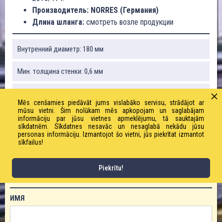
Производитель: NORRES (Германия)
Длина шланга:
смотреть возле продукции
Внутренний диаметр: 180 мм
Мин. толщина стенки: 0,6 мм
Радиус изгиба: 98,0 мм
Mēs cenšamies piedāvāt jums vislabāko servisu, strādājot ar
mūsu vietni. Šim nolūkam mēs apkopojam un saglabājam
Вес: 1170 г / м
informāciju par jūsu vietnes apmeklējumu, tā sauktajām
sīkdatnēm. Sīkdatnes nesavāc un nesaglabā nekādu jūsu
personas informāciju. Izmantojot šo vietni, jūs piekrītat izmantot
Длина рулона: 10, 15 м
sīkfailus!
Piekrītu!
ЗАКАЗАТЬ ТОВАР!
ИМЯ