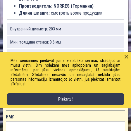
Производитель: NORRES (Германия)
Длина шланга:
смотреть возле продукции
Внутренний диаметр: 203 мм
Мин. толщина стенки: 0,6 мм
Радиус изгиба: 108,0 мм
Mēs cenšamies piedāvāt jums vislabāko servisu, strādājot ar
mūsu vietni. Šim nolūkam mēs apkopojam un saglabājam
Вес: 1540 г / м
informāciju par jūsu vietnes apmeklējumu, tā sauktajām
sīkdatnēm. Sīkdatnes nesavāc un nesaglabā nekādu jūsu
personas informāciju. Izmantojot šo vietni, jūs piekrītat izmantot
Длина рулона: 10, 15 м
sīkfailus!
Piekrītu!
ЗАКАЗАТЬ ТОВАР!
ИМЯ