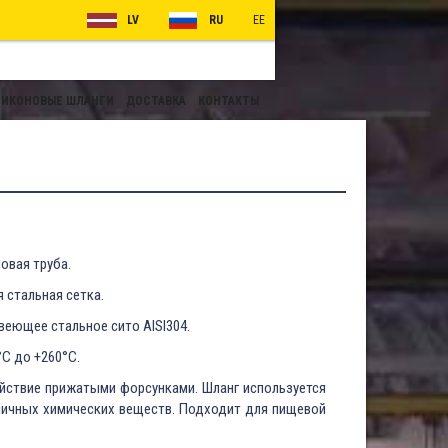
LV
RU
EE
ИКОНОВЫЕ ШЛАНГИ
ДОСТАВКА
КОНТАКТЫ
овая труба.
стальная сетка.
еющее стальное сито AISI304.
°C до +260°C.
йствие прижатыми форсунками. Шланг используется
зличных химических веществ. Подходит для пищевой