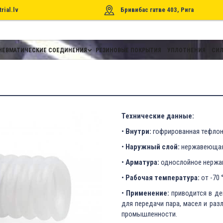
rial.lv
Бривибас гатве 403, Рига
НЕВМАТИЧЕСКИЕ СОЕДИНЕНИЯ
РЕЗИНОВЫЕ ПОКРЫТИЯ
УПЛОТНЕНИЯ
СИЛ
Технические данные:
•
Внутри:
гофрированная тефлон
•
Наружный слой:
нержавеющая 
•
Арматура:
однослойное нержав
•
Рабочая температура:
от -70 
•
Применение:
приводится в де
для передачи пара, масел и ра
промышленности.