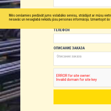
ЕМАЙЛ
Mēs cenšamies piedāvāt jums vislabāko servisu, strādājot ar mūsu vie
nesavāc un nesaglabā nekādu jūsu personas informāciju. Izmantojot šo viet
ТЕЛЕФОН
ОПИСАНИЕ ЗАКАЗА