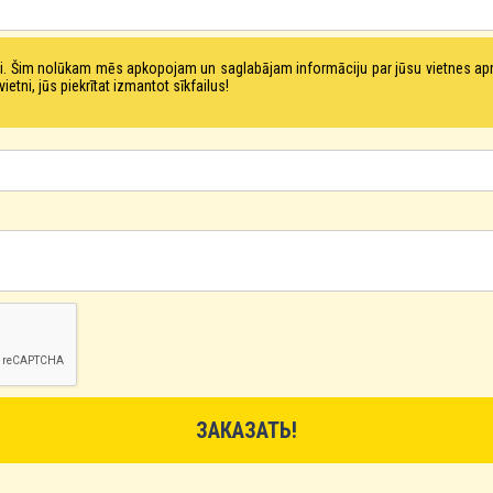
tni. Šim nolūkam mēs apkopojam un saglabājam informāciju par jūsu vietnes a
ni, jūs piekrītat izmantot sīkfailus!