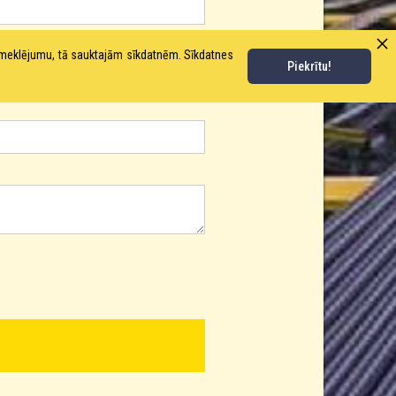
pmeklējumu, tā sauktajām sīkdatnēm. Sīkdatnes
Piekrītu!