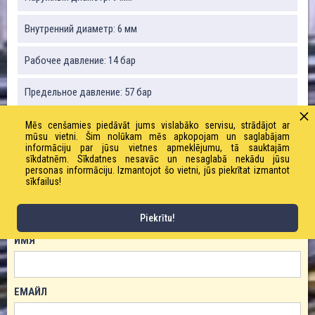
Внутренний диаметр: 6 мм
Рабочее давление: 14 бар
Предельное давление: 57 бар
Вес: 22,4 г/м
Mēs cenšamies piedāvāt jums vislabāko servisu, strādājot ar
mūsu vietni. Šim nolūkam mēs apkopojam un saglabājam
informāciju par jūsu vietnes apmeklējumu, tā sauktajām
Радиус изгиба: 52 мм
sīkdatnēm. Sīkdatnes nesavāc un nesaglabā nekādu jūsu
personas informāciju. Izmantojot šo vietni, jūs piekrītat izmantot
sīkfailus!
ЗАКАЗАТЬ ТОВАР!
Piekrītu!
ИМЯ
ЕМАЙЛ