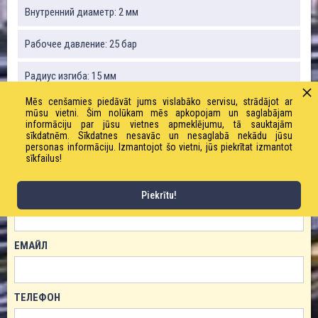
Внутренний диаметр: 2 мм
Рабочее давление: 25 бар
Радиус изгиба: 15 мм
Mēs cenšamies piedāvāt jums vislabāko servisu, strādājot ar
Длина рулона: 50 м
mūsu vietni. Šim nolūkam mēs apkopojam un saglabājam
informāciju par jūsu vietnes apmeklējumu, tā sauktajām
sīkdatnēm. Sīkdatnes nesavāc un nesaglabā nekādu jūsu
personas informāciju. Izmantojot šo vietni, jūs piekrītat izmantot
sīkfailus!
ЗАКАЗАТЬ ТОВАР!
ИМЯ
Piekrītu!
ЕМАЙЛ
ТЕЛЕФОН