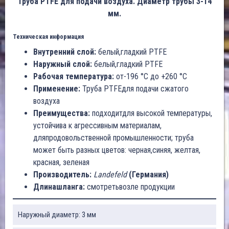
Труба PTFE для подачи воздуха. Диаметр трубы 3-14
мм.
Техническая информация
Внутренний слой:
белый,гладкий PTFE
Наружный слой:
белый,гладкий PTFE
Рабочая температура:
от-196 °C до +260 °C
Применение:
Труба PTFEдля подачи сжатого
воздуха
Преимущества:
подходитдля высокой температуры,
устойчива к агрессивным материалам,
дляпродовольственной промышленности; труба
может быть разных цветов: черная,синяя, желтая,
красная, зеленая
Производитель:
Landefeld
(Германия)
Длинашланга:
смотретьвозле продукции
Наружный диаметр: 3 мм