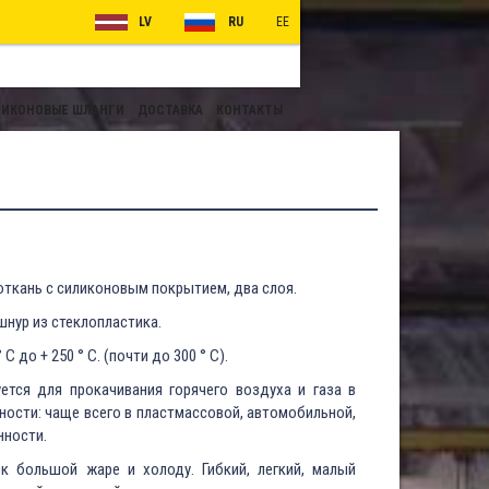
LV
RU
EE
ИКОНОВЫЕ ШЛАНГИ
ДОСТАВКА
КОНТАКТЫ
откань с силиконовым покрытием, два слоя.
шнур из стеклопластика.
 C до + 250 ° C. (почти до 300 ° C).
ется для прокачивания горячего воздуха и газа в
ости: чаще всего в пластмассовой, автомобильной,
нности.
к большой жаре и холоду. Гибкий, легкий, малый