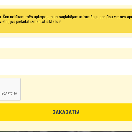
tni. Šim nolūkam mēs apkopojam un saglabājam informāciju par jūsu vietnes a
ni, jūs piekrītat izmantot sīkfailus!