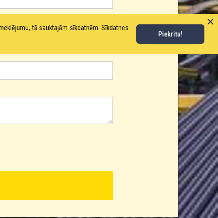
pmeklējumu, tā sauktajām sīkdatnēm. Sīkdatnes
Piekrītu!