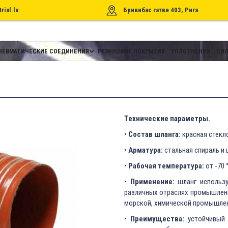
rial.lv
Бривибас гатве 403, Рига
НЕВМАТИЧЕСКИЕ СОЕДИНЕНИЯ
РЕЗИНОВЫЕ ПОКРЫТИЯ
УПЛОТНЕНИЯ
СИЛ
Технические параметры.
•
Состав шланга:
красная стекл
•
Арматура:
стальная спираль и 
•
Рабочая температура:
от -70 °
•
Применение:
шланг использу
различных отраслях промышленн
морской, химической промышле
•
Преимущества:
устойчивый 