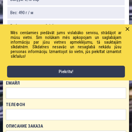
Вес: 490 г / м
Рабочее давление: 2,4 бар
Mēs cenšamies piedāvāt jums vislabāko servisu, strādājot ar
mūsu vietni. Šim nolūkam mēs apkopojam un saglabājam
informāciju par jūsu vietnes apmeklējumu, tā sauktajām
sīkdatnēm. Sīkdatnes nesavāc un nesaglabā nekādu jūsu
ЗАКАЗАТЬ ТОВАР!
personas informāciju. Izmantojot šo vietni, jūs piekrītat izmantot
sīkfailus!
ИМЯ
Piekrītu!
ЕМАЙЛ
ТЕЛЕФОН
ОПИСАНИЕ ЗАКАЗА