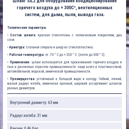
Шланг SIL2 для оборудования кондиционирования
горячего воздуха до + 300Cº, вентиляционных
систем, для дыма, пыли, вывода газа.
Технические параметры.
•
Состав шланга:
красная стеклоткань с силиконовым покрытием, два
слоя.
•
Арматура:
стальная спираль и шнур из стеклопластика.
•
Рабочая температура:
от -70 ° C до + 250 ° C. (почти до 300 ° C).
•
Применение:
шланг используется для прокачивания горячего воздуха и
газа в различных отраслях промышленности: чаще всего в пластмассовой,
автомобильной, морской, химической промышленности.
•
Преимущества:
устойчивый к большой жаре и холоду. Гибкий, легкий,
малый радиус изгиба, химически прочный, широкий ассортимент шлангов
разных диаметров.
Внутренний диаметр: 63 мм
Радиус изгиба: 31 мм
Вакуум: 0,46 бар