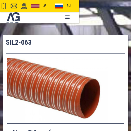
LV
RU
SIL2-063