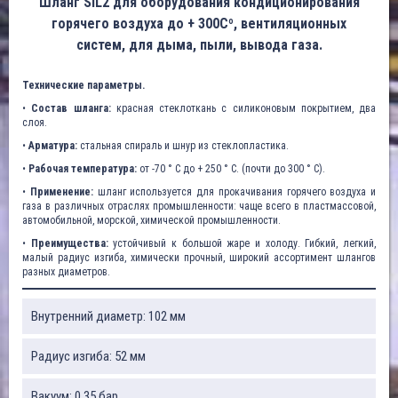
Шланг SIL2 для оборудования кондиционирования
горячего воздуха до + 300Cº, вентиляционных
систем, для дыма, пыли, вывода газа.
Технические параметры.
•
Состав шланга:
красная стеклоткань с силиконовым покрытием, два
слоя.
•
Арматура:
стальная спираль и шнур из стеклопластика.
•
Рабочая температура:
от -70 ° C до + 250 ° C. (почти до 300 ° C).
•
Применение:
шланг используется для прокачивания горячего воздуха и
газа в различных отраслях промышленности: чаще всего в пластмассовой,
автомобильной, морской, химической промышленности.
•
Преимущества:
устойчивый к большой жаре и холоду. Гибкий, легкий,
малый радиус изгиба, химически прочный, широкий ассортимент шлангов
разных диаметров.
Внутренний диаметр: 102 мм
Радиус изгиба: 52 мм
Вакуум: 0,35 бар