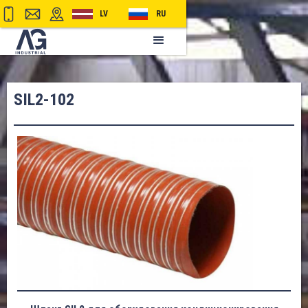
LV
RU
SIL2-102