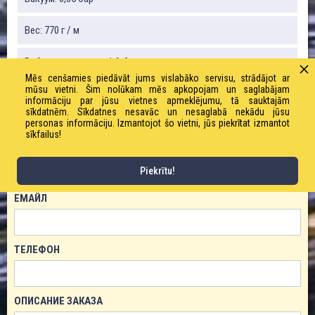
Вес: 770 г / м
Рабочее давление: 1,9 бар
Mēs cenšamies piedāvāt jums vislabāko servisu, strādājot ar
mūsu vietni. Šim nolūkam mēs apkopojam un saglabājam
informāciju par jūsu vietnes apmeklējumu, tā sauktajām
sīkdatnēm. Sīkdatnes nesavāc un nesaglabā nekādu jūsu
ЗАКАЗАТЬ ТОВАР!
personas informāciju. Izmantojot šo vietni, jūs piekrītat izmantot
sīkfailus!
ИМЯ
Piekrītu!
ЕМАЙЛ
ТЕЛЕФОН
ОПИСАНИЕ ЗАКАЗА