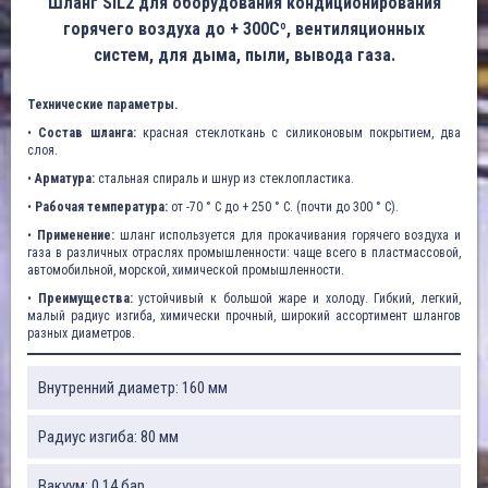
Шланг SIL2 для оборудования кондиционирования
горячего воздуха до + 300Cº, вентиляционных
систем, для дыма, пыли, вывода газа.
Технические параметры.
•
Состав шланга:
красная стеклоткань с силиконовым покрытием, два
слоя.
•
Арматура:
стальная спираль и шнур из стеклопластика.
•
Рабочая температура:
от -70 ° C до + 250 ° C. (почти до 300 ° C).
•
Применение:
шланг используется для прокачивания горячего воздуха и
газа в различных отраслях промышленности: чаще всего в пластмассовой,
автомобильной, морской, химической промышленности.
•
Преимущества:
устойчивый к большой жаре и холоду. Гибкий, легкий,
малый радиус изгиба, химически прочный, широкий ассортимент шлангов
разных диаметров.
Внутренний диаметр: 160 мм
Радиус изгиба: 80 мм
Вакуум: 0,14 бар