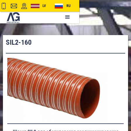
LV
RU
SIL2-160