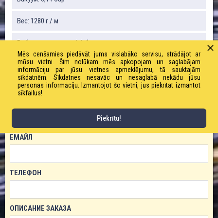
Вес: 1280 г / м
Рабочее давление: 1,1 бар
Mēs cenšamies piedāvāt jums vislabāko servisu, strādājot ar
mūsu vietni. Šim nolūkam mēs apkopojam un saglabājam
informāciju par jūsu vietnes apmeklējumu, tā sauktajām
sīkdatnēm. Sīkdatnes nesavāc un nesaglabā nekādu jūsu
ЗАКАЗАТЬ ТОВАР!
personas informāciju. Izmantojot šo vietni, jūs piekrītat izmantot
sīkfailus!
ИМЯ
Piekrītu!
ЕМАЙЛ
ТЕЛЕФОН
ОПИСАНИЕ ЗАКАЗА