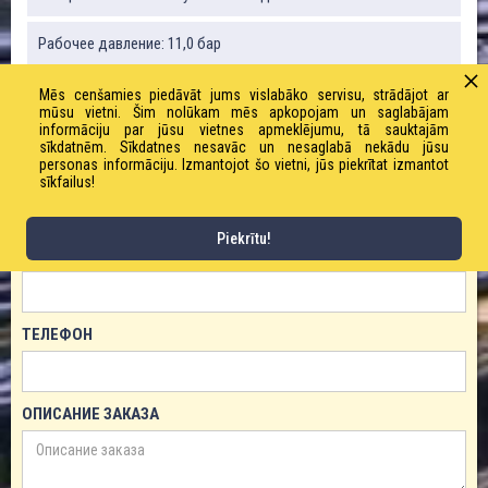
Рабочее давление: 11,0 бар
Mēs cenšamies piedāvāt jums vislabāko servisu, strādājot ar
mūsu vietni. Šim nolūkam mēs apkopojam un saglabājam
ЗАКАЗАТЬ ТОВАР!
informāciju par jūsu vietnes apmeklējumu, tā sauktajām
sīkdatnēm. Sīkdatnes nesavāc un nesaglabā nekādu jūsu
personas informāciju. Izmantojot šo vietni, jūs piekrītat izmantot
ИМЯ
sīkfailus!
Piekrītu!
ЕМАЙЛ
ТЕЛЕФОН
ОПИСАНИЕ ЗАКАЗА