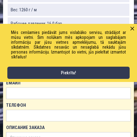
Вес: 1260 г / м
Рабочее давление: 16,0 бар
Mēs cenšamies piedāvāt jums vislabāko servisu, strādājot ar
mūsu vietni. Šim nolūkam mēs apkopojam un saglabājam
informāciju par jūsu vietnes apmeklējumu, tā sauktajām
ЗАКАЗАТЬ ТОВАР!
sīkdatnēm. Sīkdatnes nesavāc un nesaglabā nekādu jūsu
personas informāciju. Izmantojot šo vietni, jūs piekrītat izmantot
sīkfailus!
ИМЯ
Piekrītu!
ЕМАЙЛ
ТЕЛЕФОН
ОПИСАНИЕ ЗАКАЗА