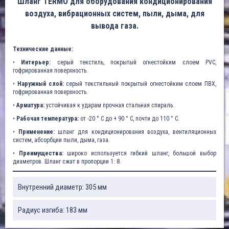
Шланг TERMO для оборудования кондиционирования
воздуха, вибрационных систем, пыли, дыма, для
вывода газа.
Технические данные:
•
Интерьер:
серый текстиль, покрытый огнестойким слоем PVC,
гофрированная поверхность.
•
Наружный слой:
серый текстильный покрытый огнестойким слоем ПВХ,
гофрированная поверхность.
•
Арматура:
устойчивая к ударам прочная стальная спираль.
•
Рабочая температура:
от -20 ° C до + 90 ° C, почти до 110 ° C.
•
Применение:
шланг для кондиционирования воздуха, вентиляционных
систем, абсорбции пыли, дыма, газа.
•
Преимущества:
широко используется гибкий шланг, большой выбор
диаметров. Шланг сжат в пропорции 1: 8.
Внутренний диаметр: 305 мм
Радиус изгиба: 183 мм