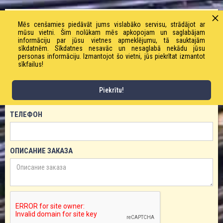
ЗАКАЗАТЬ ТОВАР!
Mēs cenšamies piedāvāt jums vislabāko servisu, strādājot ar
mūsu vietni. Šim nolūkam mēs apkopojam un saglabājam
informāciju par jūsu vietnes apmeklējumu, tā sauktajām
ИМЯ
sīkdatnēm. Sīkdatnes nesavāc un nesaglabā nekādu jūsu
personas informāciju. Izmantojot šo vietni, jūs piekrītat izmantot
sīkfailus!
ЕМАЙЛ
Piekrītu!
ТЕЛЕФОН
ОПИСАНИЕ ЗАКАЗА