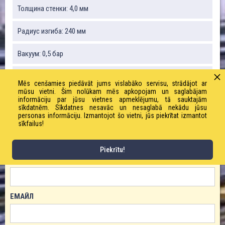
Толщина стенки: 4,0 мм
Радиус изгиба: 240 мм
Вакуум: 0,5 бар
Вес: 1125 г / м
Mēs cenšamies piedāvāt jums vislabāko servisu, strādājot ar
mūsu vietni. Šim nolūkam mēs apkopojam un saglabājam
Рабочее давление: 3,0 бар
informāciju par jūsu vietnes apmeklējumu, tā sauktajām
sīkdatnēm. Sīkdatnes nesavāc un nesaglabā nekādu jūsu
personas informāciju. Izmantojot šo vietni, jūs piekrītat izmantot
sīkfailus!
ЗАКАЗАТЬ ТОВАР!
Piekrītu!
ИМЯ
ЕМАЙЛ