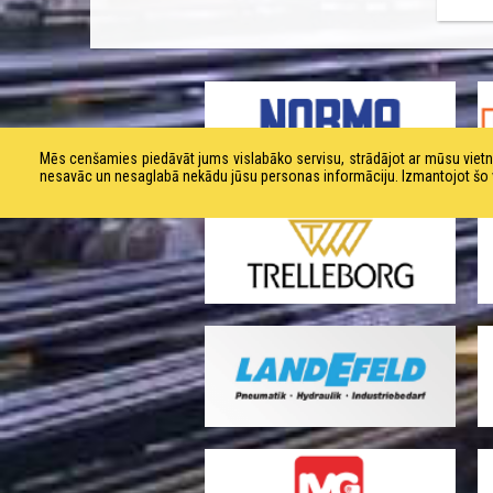
Mēs cenšamies piedāvāt jums vislabāko servisu, strādājot ar mūsu vie
nesavāc un nesaglabā nekādu jūsu personas informāciju. Izmantojot šo viet