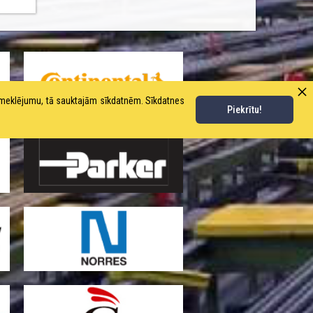
pmeklējumu, tā sauktajām sīkdatnēm. Sīkdatnes
Piekrītu!