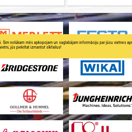
tni. Šim nolūkam mēs apkopojam un saglabājam informāciju par jūsu vietnes a
ni, jūs piekrītat izmantot sīkfailus!