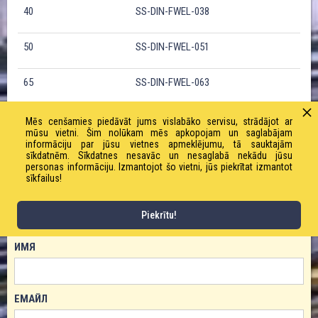
40
SS-DIN-FWEL-038
50
SS-DIN-FWEL-051
65
SS-DIN-FWEL-063
80
SS-DIN-FWEL-075
Mēs cenšamies piedāvāt jums vislabāko servisu, strādājot ar
mūsu vietni. Šim nolūkam mēs apkopojam un saglabājam
informāciju par jūsu vietnes apmeklējumu, tā sauktajām
100
SS-DIN-FWEL-102*
sīkdatnēm. Sīkdatnes nesavāc un nesaglabā nekādu jūsu
personas informāciju. Izmantojot šo vietni, jūs piekrītat izmantot
sīkfailus!
ЗАКАЗАТЬ ТОВАР!
Piekrītu!
ИМЯ
ЕМАЙЛ