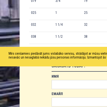
019
3/4
19
025
1
25
032
1 1/4
32
038
1 1/2
38
Mēs cenšamies piedāvāt jums vislabāko servisu, strādājot ar mūsu vie
nesavāc un nesaglabā nekādu jūsu personas informāciju. Izmantojot šo viet
ЗАКАЗАТЬ ТОВАР!
ИМЯ
ЕМАЙЛ