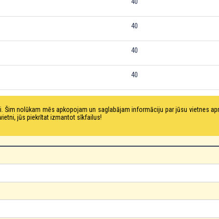
40
40
40
40
tni. Šim nolūkam mēs apkopojam un saglabājam informāciju par jūsu vietnes a
ni, jūs piekrītat izmantot sīkfailus!