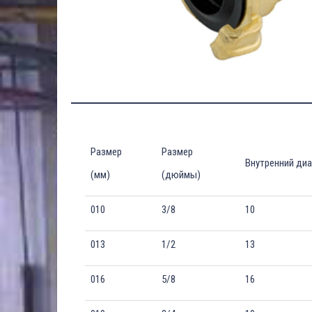
Размер
Размер
Внутренний ди
(мм)
(дюймы)
010
3/8
10
013
1/2
13
016
5/8
16