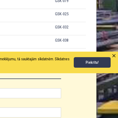
GSK-019
GSK-025
GSK-032
GSK-038
pmeklējumu, tā sauktajām sīkdatnēm. Sīkdatnes
Piekrītu!