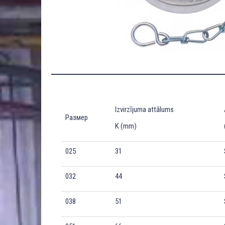
Izvirzījuma attālums
Размер
K (mm)
025
31
032
44
038
51