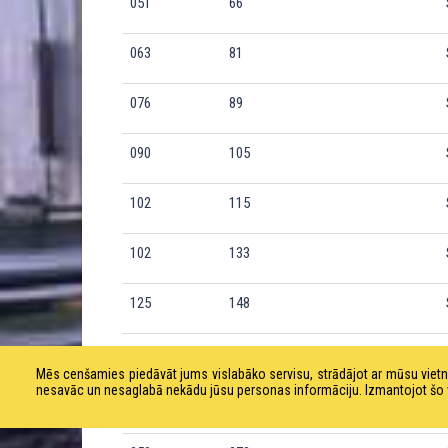
051
66
063
81
076
89
090
105
102
115
102
133
125
148
152
160
Mēs cenšamies piedāvāt jums vislabāko servisu, strādājot ar mūsu vie
nesavāc un nesaglabā nekādu jūsu personas informāciju. Izmantojot šo viet
205
220