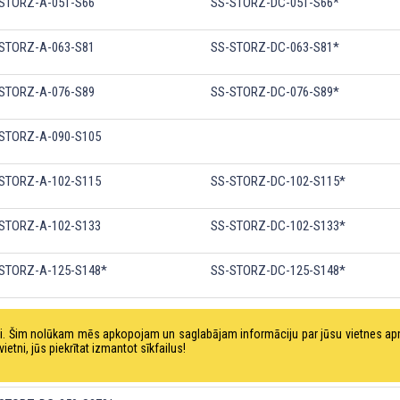
STORZ-A-051-S66
SS-STORZ-DC-051-S66*
STORZ-A-063-S81
SS-STORZ-DC-063-S81*
STORZ-A-076-S89
SS-STORZ-DC-076-S89*
STORZ-A-090-S105
STORZ-A-102-S115
SS-STORZ-DC-102-S115*
STORZ-A-102-S133
SS-STORZ-DC-102-S133*
STORZ-A-125-S148*
SS-STORZ-DC-125-S148*
STORZ-A-152-S160*
SS-STORZ-DC-152-S160*
tni. Šim nolūkam mēs apkopojam un saglabājam informāciju par jūsu vietnes a
ni, jūs piekrītat izmantot sīkfailus!
STORZ-DC-205-S220*