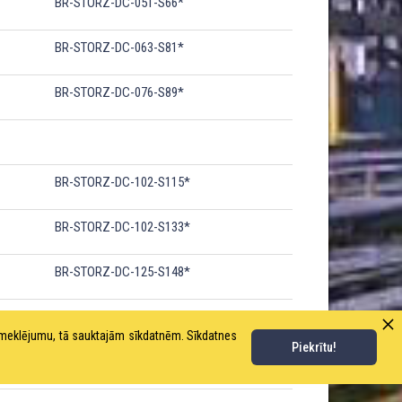
BR-STORZ-DC-051-S66*
BR-STORZ-DC-063-S81*
BR-STORZ-DC-076-S89*
BR-STORZ-DC-102-S115*
BR-STORZ-DC-102-S133*
BR-STORZ-DC-125-S148*
BR-STORZ-DC-152-S160*
pmeklējumu, tā sauktajām sīkdatnēm. Sīkdatnes
Piekrītu!