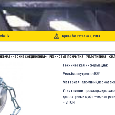
rial.lv
Бривибас гатве 403, Рига
НЕВМАТИЧЕСКИЕ СОЕДИНЕНИЯ
РЕЗИНОВЫЕ ПОКРЫТИЯ
УПЛОТНЕНИЯ
СИЛ
Техническая информация:
Резьба:
внутренняяBSP
Материал:
алюминий,нержавеюща
Уплотнение
: прокладкидля алю
для латунных муфт –черная рез
– VITON.