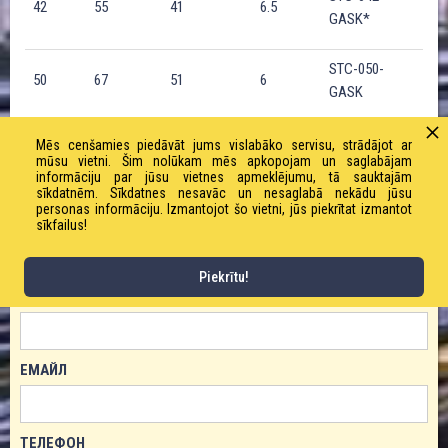
42
55
41
6.5
GASK*
STC-050-
50
67
51
6
GASK
STC-065-
Mēs cenšamies piedāvāt jums vislabāko servisu, strādājot ar
65
76
61
6.3
mūsu vietni. Šim nolūkam mēs apkopojam un saglabājam
GASK*
informāciju par jūsu vietnes apmeklējumu, tā sauktajām
sīkdatnēm. Sīkdatnes nesavāc un nesaglabā nekādu jūsu
personas informāciju. Izmantojot šo vietni, jūs piekrītat izmantot
sīkfailus!
ЗАКАЗАТЬ ТОВАР!
Piekrītu!
ИМЯ
ЕМАЙЛ
ТЕЛЕФОН