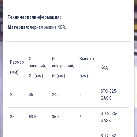
Техническаяинформация:
Материал:
черная резина NBR.
Ø
Ø
Высота,
Размер
внешний,
внутренний,
h
Код
(мм)
Øa (мм)
Øi (мм)
(мм)
STC-025-
25
36
24.5
6
GASK
STC-035-
35
53.5
36.5
6
GASK
STC-042-