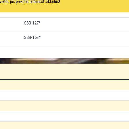
ni, jūs piekrītat izmantot sīkfailus!
SSB-102
SSB-127*
SSB-152*