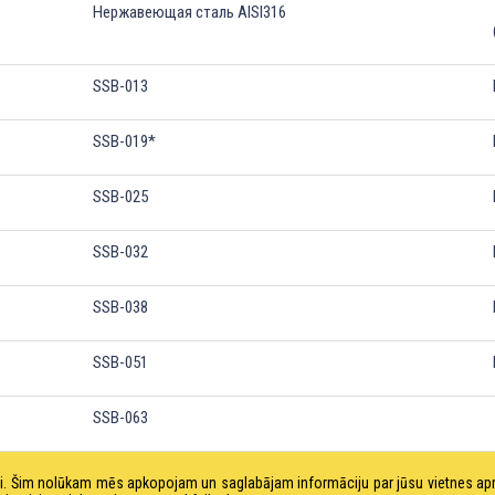
Нержавеющая сталь AISI316
SSB-013
SSB-019*
SSB-025
SSB-032
SSB-038
SSB-051
SSB-063
SSB-076
tni. Šim nolūkam mēs apkopojam un saglabājam informāciju par jūsu vietnes a