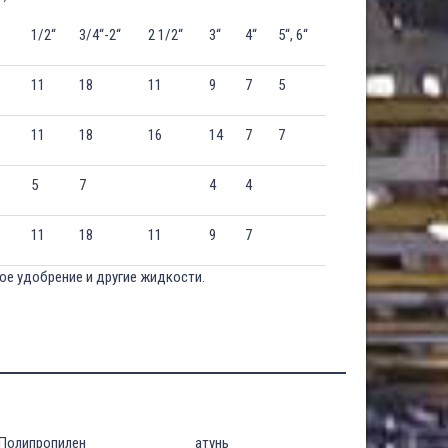
1/2“
3/4“-2“
2 1/2“
3“
4“
5“, 6“
11
18
11
9
7
5
11
18
16
14
7
7
5
7
4
4
11
18
11
9
7
ое удобрение и другие жидкости.
Полипропилен
атунь