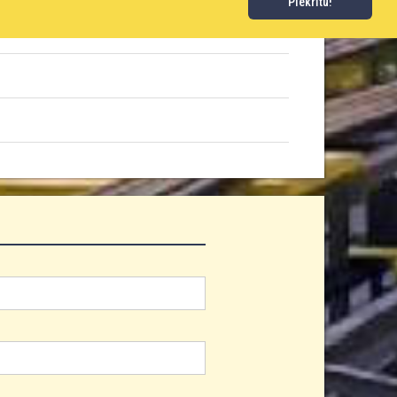
Piekrītu!
PPB-102
BRB-102*