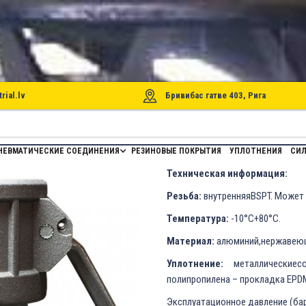
rial.lv
Бривибас гатве 403, Рига
НЕВМАТИЧЕСКИЕ СОЕДИНЕНИЯ
РЕЗИНОВЫЕ ПОКРЫТИЯ
УПЛОТНЕНИЯ
СИЛ
Техническая информация:
Резьба:
внутренняяBSPT. Может 
Температура:
-10°C+80°C.
Материал:
алюминий,нержавеюща
Уплотнение:
металлические
полипропилена – прокладка EPD
Эксплуатационное давление (ба