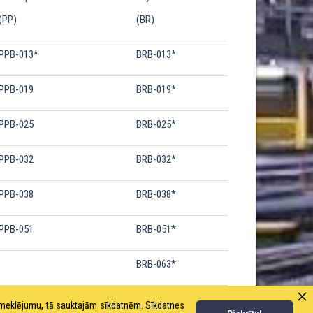
(PP)
(BR)
PPB-013*
BRB-013*
PPB-019
BRB-019*
PPB-025
BRB-025*
PPB-032
BRB-032*
PPB-038
BRB-038*
PPB-051
BRB-051*
BRB-063*
PPB-076
BRB-076*
pmeklējumu, tā sauktajām sīkdatnēm. Sīkdatnes