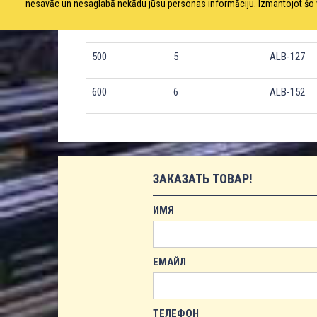
nesavāc un nesaglabā nekādu jūsu personas informāciju. Izmantojot šo viet
400
4
ALB-102
500
5
ALB-127
600
6
ALB-152
ЗАКАЗАТЬ ТОВАР!
ИМЯ
ЕМАЙЛ
ТЕЛЕФОН