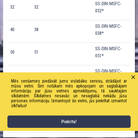
SS-DIN-MSFC-
32
32
032*
SS-DIN-MSFC-
40
38
038*
SS-DIN-MSFC-
50
51
051*
SS-DIN-MSFC-
65
63
063*
Mēs cenšamies piedāvāt jums vislabāko servisu, strādājot ar
mūsu vietni. Šim nolūkam mēs apkopojam un saglabājam
informāciju par jūsu vietnes apmeklējumu, tā sauktajām
SS-DIN-MSFC-
sīkdatnēm. Sīkdatnes nesavāc un nesaglabā nekādu jūsu
80
76
076*
personas informāciju. Izmantojot šo vietni, jūs piekrītat izmantot
sīkfailus!
SS-DIN-MSFC-
100
102
Piekrītu!
102*