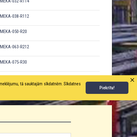
-MEKA-032-R114
-MEKA-038-R112
-MEKA-050-R20
-MEKA-063-R212
-MEKA-075-R30
-MEKA-102-R40
pmeklējumu, tā sauktajām sīkdatnēm. Sīkdatnes
Piekrītu!