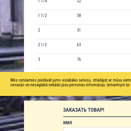
1 1/4
32
1 1/2
38
2
51
2 1/2
63
3
76
4
102
Mēs cenšamies piedāvāt jums vislabāko servisu, strādājot ar mūsu vie
nesavāc un nesaglabā nekādu jūsu personas informāciju. Izmantojot šo viet
ЗАКАЗАТЬ ТОВАР!
ИМЯ