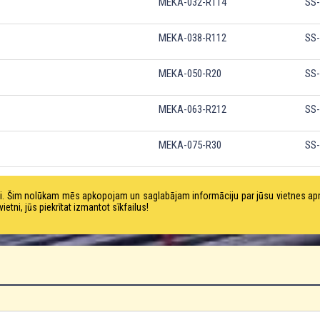
MEKA-032-R114
SS
MEKA-038-R112
SS
MEKA-050-R20
SS
MEKA-063-R212
SS
MEKA-075-R30
SS
MEKA-102-R40
SS
tni. Šim nolūkam mēs apkopojam un saglabājam informāciju par jūsu vietnes a
ni, jūs piekrītat izmantot sīkfailus!