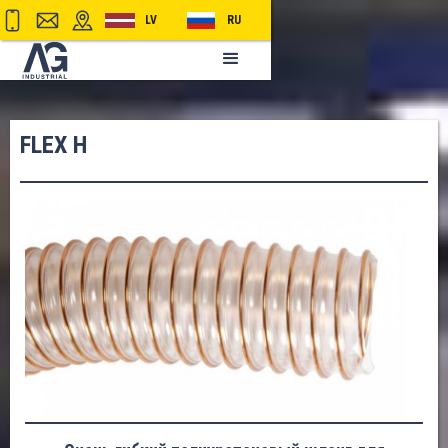
LV
RU
FLEX H