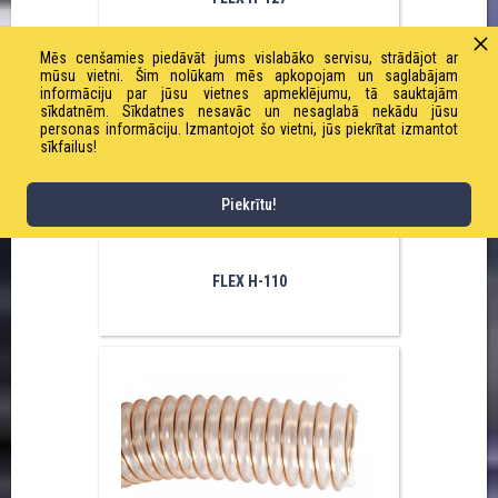
Mēs cenšamies piedāvāt jums vislabāko servisu, strādājot ar
mūsu vietni. Šim nolūkam mēs apkopojam un saglabājam
informāciju par jūsu vietnes apmeklējumu, tā sauktajām
sīkdatnēm. Sīkdatnes nesavāc un nesaglabā nekādu jūsu
personas informāciju. Izmantojot šo vietni, jūs piekrītat izmantot
sīkfailus!
Piekrītu!
FLEX H-110