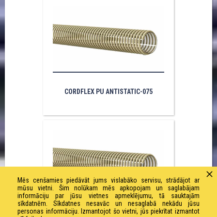
CORDFLEX PU ANTISTATIC-075
Mēs cenšamies piedāvāt jums vislabāko servisu, strādājot ar
mūsu vietni. Šim nolūkam mēs apkopojam un saglabājam
informāciju par jūsu vietnes apmeklējumu, tā sauktajām
sīkdatnēm. Sīkdatnes nesavāc un nesaglabā nekādu jūsu
personas informāciju. Izmantojot šo vietni, jūs piekrītat izmantot
CORDFLEX PU ANTISTATIC-063