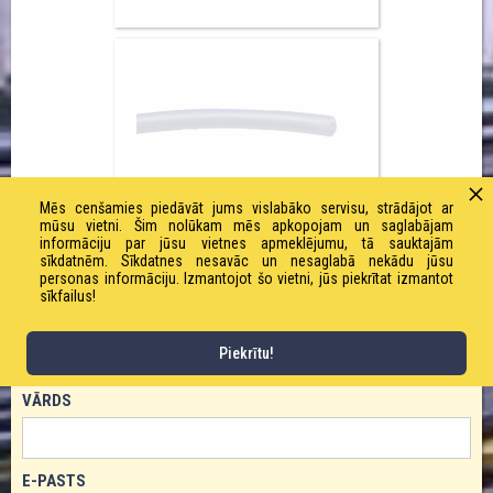
Mēs cenšamies piedāvāt jums vislabāko servisu, strādājot ar
mūsu vietni. Šim nolūkam mēs apkopojam un saglabājam
PA-12X10-NATUR
informāciju par jūsu vietnes apmeklējumu, tā sauktajām
sīkdatnēm. Sīkdatnes nesavāc un nesaglabā nekādu jūsu
personas informāciju. Izmantojot šo vietni, jūs piekrītat izmantot
sīkfailus!
PASŪTĪT PRODUKTU!
Piekrītu!
VĀRDS
E-PASTS